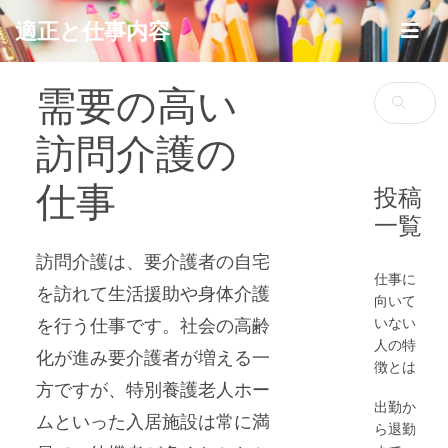
Skip
適正と仕事内容
to
content
需要の高い
検
索:
訪問介護の
仕事
投稿
一覧
訪問介護は、要介護者の自宅
仕事に
を訪れて生活援助や身体介護
向いて
いない
を行う仕事です。社会の高齢
人の特
化が進み要介護者が増える一
徴とは
方ですが、特別養護老人ホー
出勤か
ムといった入居施設は常に満
ら退勤