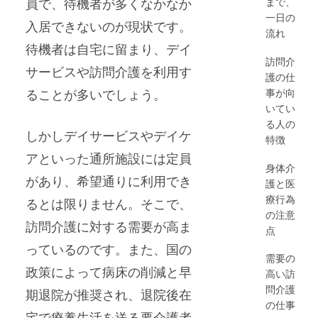
まで、
員で、待機者が多くなかなか
一日の
入居できないのが現状です。
流れ
待機者は自宅に留まり、デイ
訪問介
サービスや訪問介護を利用す
護の仕
事が向
ることが多いでしょう。
いてい
る人の
しかしデイサービスやデイケ
特徴
アといった通所施設には定員
身体介
があり、希望通りに利用でき
護と医
療行為
るとは限りません。そこで、
の注意
訪問介護に対する需要が高ま
点
っているのです。また、国の
需要の
政策によって病床の削減と早
高い訪
問介護
期退院が推奨され、退院後在
の仕事
宅で療養生活を送る要介護者